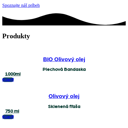
Spoznajte náš príbeh
Produkty
BIO Olivový olej
Plechová Bandaska
1000ml
Kúpiť
Olivový olej
Sklenená fľaša
750 ml
Kúpiť