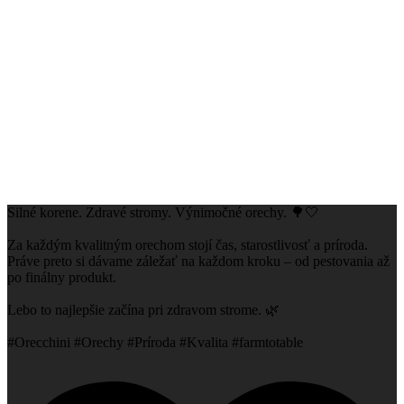
Silné korene. Zdravé stromy. Výnimočné orechy. 🌳🤍
Za každým kvalitným orechom stojí čas, starostlivosť a príroda.
Práve preto si dávame záležať na každom kroku – od pestovania až
po finálny produkt.
Lebo to najlepšie začína pri zdravom strome. 🌿
#Orecchini #Orechy #Príroda #Kvalita #farmtotable