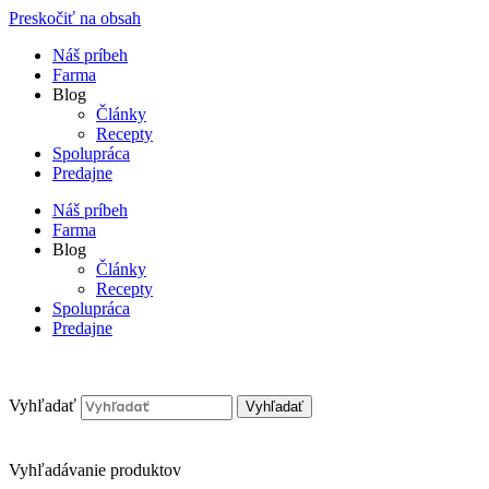
Preskočiť na obsah
Náš príbeh
Farma
Blog
Články
Recepty
Spolupráca
Predajne
Náš príbeh
Farma
Blog
Články
Recepty
Spolupráca
Predajne
Vyhľadať
Vyhľadať
Vyhľadávanie produktov