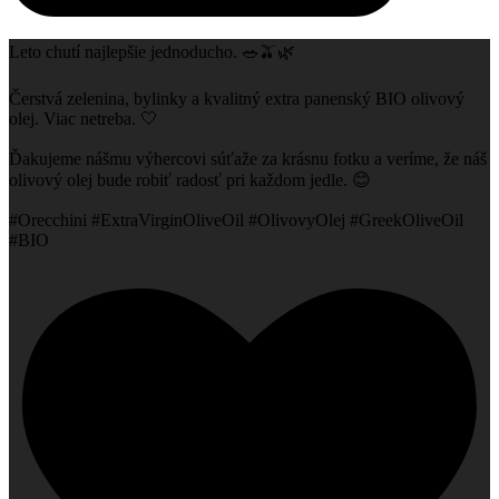
Leto chutí najlepšie jednoducho. 🥗🫒🌿
Čerstvá zelenina, bylinky a kvalitný extra panenský BIO olivový
olej. Viac netreba. 🤍
Ďakujeme nášmu výhercovi súťaže za krásnu fotku a veríme, že náš
olivový olej bude robiť radosť pri každom jedle. 😊
#Orecchini #ExtraVirginOliveOil #OlivovyOlej #GreekOliveOil
#BIO