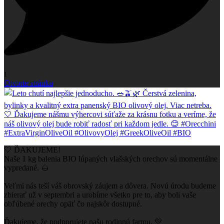
1
Otvorte stránku
🤍 ĎAKUJEME!
Naše 1 kg balenia BIO lúpaných vlašských orechov sú momentálne
vypredané. 🌰
Veľmi nás teší váš obrovský záujem a dôvera. Novú úrodu budeme
zbierať už v septembri a urobíme všetko pre to, aby boli vaše
obľúbené orechy opäť čo najskôr dostupné.
Ďakujeme, že podporujete našu rodinnú farmu. 💚