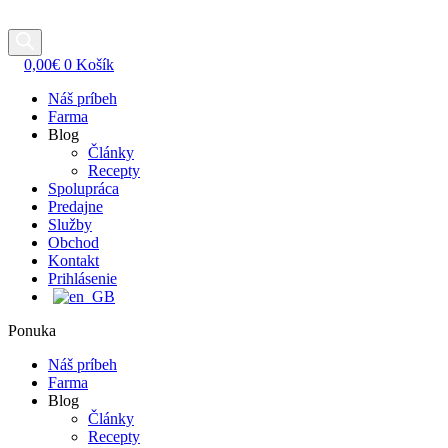
0,00
€
0
Košík
Náš príbeh
Farma
Blog
Články
Recepty
Spolupráca
Predajne
Služby
Obchod
Kontakt
Prihlásenie
Ponuka
Náš príbeh
Farma
Blog
Články
Recepty