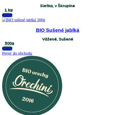
Sieťka, v Škrupine
1 kg
Kúpiť
BIO Sušené jablká
Vážené, Sušené
300g
Kúpiť
Prejsť do obchodu