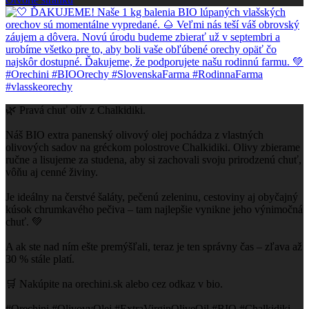
🌿 Pravá chuť olív z Chalkidiki.
Náš BIO extra panenský olivový olej pochádza z vlastných
olivových sadov na gréckom polostrove Chalkidiki. Olivy zbierame
ručne a lisujeme za studena, aby si zachovali svoju prirodzenú chuť,
vôňu aj cenné živiny.
Je ideálny na čerstvé šaláty, pečenú zeleninu, cestoviny aj obyčajný
kúsok chrumkavého pečiva – tam najlepšie vynikne jeho výnimočná
chuť. 💚
A ak ste nad ním ešte premýšľali, teraz je ten správny čas – zľava až
30 % stále platí.
🛒 Nakúpite na orechini.sk alebo cez odkaz v bio.
#Orechini #OlivovyOlej #ExtraVirginOliveOil #BIO #Chalkidiki