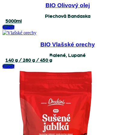
BIO Olivový olej
Plechová Bandaska
5000ml
Kúpiť
BIO Vlašské orechy
Balené, Lupané
140 g / 280 g / 450 g
Kúpiť