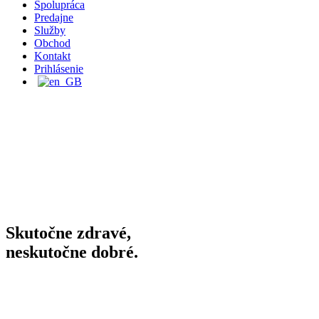
Spolupráca
Predajne
Služby
Obchod
Kontakt
Prihlásenie
Skutočne zdravé,
neskutočne dobré.
Trvalo udržateľné hospodárenie,
kde je kvalita na prvom mieste.