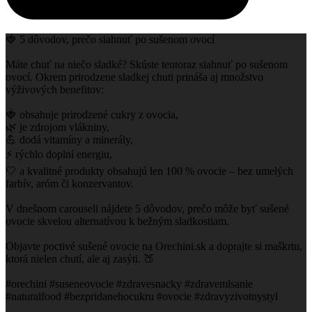
🍓 5 dôvodov, prečo siahnuť po sušenom ovocí
Máte chuť na niečo sladké? Skúste tentoraz siahnuť po sušenom
ovocí. Okrem prirodzene sladkej chuti prináša aj množstvo
výživových benefitov:
🍓 obsahuje prirodzené cukry z ovocia,
🌿 je zdrojom vlákniny,
💪 dodá vitamíny a minerály,
⚡ rýchlo doplní energiu,
🤍 a kvalitné produkty obsahujú len 100 % ovocie – bez umelých
farbív, aróm či konzervantov.
V dnešnom carouseli nájdete 5 dôvodov, prečo môže byť sušené
ovocie skvelou alternatívou k bežným sladkostiam.
Objavte poctivé sušené ovocie na Orechini.sk a doprajte si maškrtu,
ktorá nielen chutí, ale aj zasýti. 🍑
#orechini #suseneovocie #zdravesnacky #zdravemlsanie
#naturalfood #bezpridanehocukru #ovocie #zdravyzivotnystyl