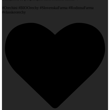
#Orechini #BIOOrechy #SlovenskaFarma #RodinnaFarma
#vlasskeorechy